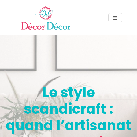
Le style
scandicraft :
quand l’artisanat