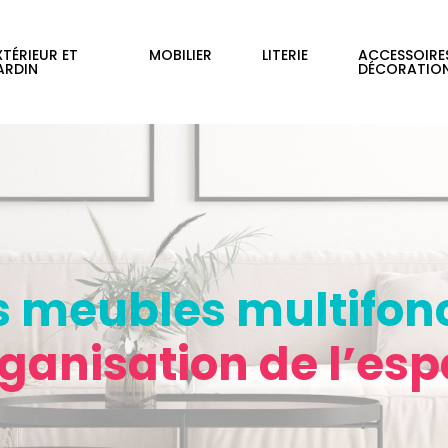
XTÉRIEUR ET
MOBILIER
LITERIE
ACCESSOIRE
ARDIN
DÉCORATIO
s meubles multifonc
rganisation de l’es