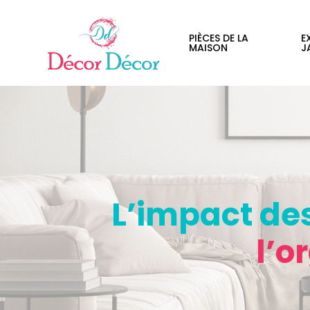
PIÈCES DE LA
E
MAISON
J
L’impact de
l’o