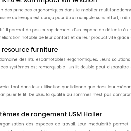
 IKEA et son impact sur le salon
tion des principes ergonomiques dans le mobilier multifonctionn
anisme de levage est conçu pour être manipulé sans effort, mê
catif. Il permet de passer rapidement d’un espace de détente à 
lioration notable de leur confort et de leur productivité grâce à 
 resource furniture
 domaine des lits escamotables ergonomiques. Leurs solutio
 ces systèmes est remarquable : un lit double peut disparaîtr
nomie, tant dans leur utilisation quotidienne que dans leur méc
puler le lit. De plus, la qualité du sommeil n’est pas compromi
ystèmes de rangement USM Haller
organisation des espaces de travail. Leur modularité permet