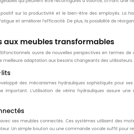
eables qui peuvent être reconfigurés à volonté, offrant une fl
sitif sur la productivité et le bien-être des employés. La h
atigue et améliorer l’efficacité. De plus, la possibilité de réorg
es aux meubles transformables
ltifonctionnels ouvre de nouvelles perspectives en termes de 
 une meilleure adaptation aux besoins changeants des utilisateurs.
its
éveloppé des mécanismes hydrauliques sophistiqués pour ses
e important. L’utilisation de vérins hydrauliques assure une 
nnectés
ue avec ses meubles connectés. Ces systèmes utilisent des mote
sateur. Un simple bouton ou une commande vocale suffit pour r