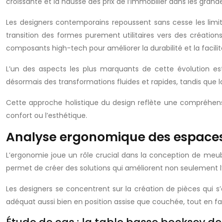
croissante et la hausse des prix de l’immobilier dans les grandes
Les designers contemporains repoussent sans cesse les limi
transition des formes purement utilitaires vers des créations
composants high-tech pour améliorer la durabilité et la facilité 
L’un des aspects les plus marquants de cette évolution es
désormais des transformations fluides et rapides, tandis que 
Cette approche holistique du design reflète une compréhensi
confort ou l’esthétique.
Analyse ergonomique des espaces 
L’ergonomie joue un rôle crucial dans la conception de meu
permet de créer des solutions qui améliorent non seulement l’ut
Les designers se concentrent sur la création de pièces qui s
adéquat aussi bien en position assise que couchée, tout en faci