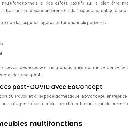
ultifonctionnels, a des effets positifs sur le bien-être m
stressant. Le désencombrement de l’espace contribue à une cl
é que les espaces épurés et fonctionnels peuvent :
on
nt
ncevoir des espaces multifonctionnels qui ne se contentent p
ental des occupants.
rides post-COVID avec BoConcept
t au travail et à l’espace domestique. BoConcept, entreprise 
lections intègrent des meubles multifonctionnels spécialemen
meubles multifonctions