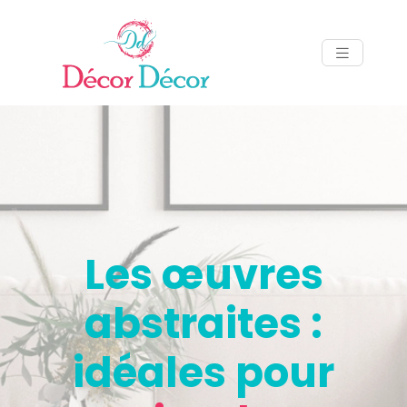
Les œuvres
abstraites :
idéales pour