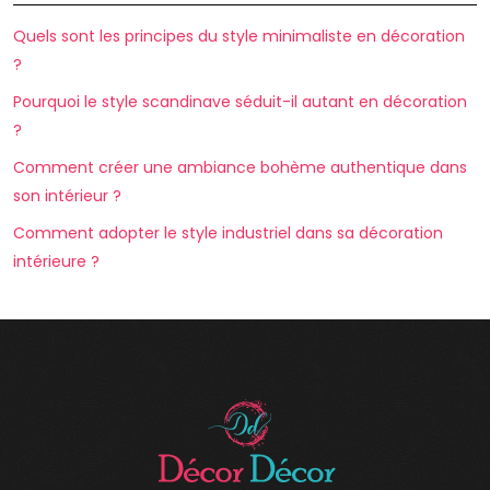
Quels sont les principes du style minimaliste en décoration
?
Pourquoi le style scandinave séduit-il autant en décoration
?
Comment créer une ambiance bohème authentique dans
son intérieur ?
Comment adopter le style industriel dans sa décoration
intérieure ?